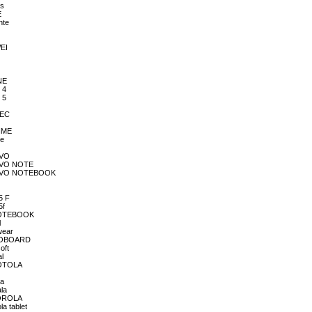
is
E
nte
WEI
ONE
 4
 5
TEC
RIME
me
O
OVO
ENOVO NOTE
LENOVO NOTEBOOK
5 F
5f
G NOTEBOOK
l
wear
ICROBOARD
oft
al
OROTOLA
n
la
ala
OTOROLA
la tablet