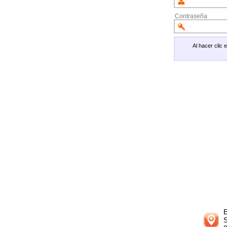
Contraseña
Al hacer clic
E
S