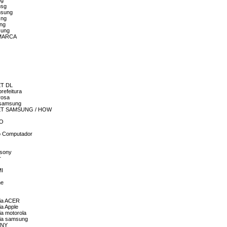
ng
nsg
nsung
sng
ung
sung
M MARCA
ET DL
refeitura
rosa
t samsung
TABLET SAMSUNG / HOW
NO
do Computador
 sony
r
MI
ne
tia ACER
ia Apple
ia motorola
ntia samsung
ONY