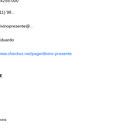
04255-000
11) 98...
ivinopresente@...
Eduardo
ww.checkos.net/page/divino-presente
TE
moria