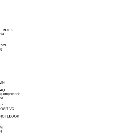
NOTEBOOK
ola
pixi
ng
x
WIN
MPAQ
aq empresario
tor
HP
 POSITIVO
ELL NOTEBOOK
L
OM
ON