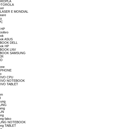
OTOROPLA
MOTOTOROLA
ser
ULTILASER E MONDIAL
aware
ty
 PC
E HP
sitivo
ook
book ASUS
OTEBOOK DELL
book HP
OTEBOOK LNV
 NOTEBOOK SAMSUNG
SER
CO
fone
OCOPHONE
vo
ITIVO CPU
POSITIVO NOTEBOOK
SITIVO TABLET
tum
I
sung
MAUNG
sumg
SUN
ung
ng falso
 SAMSUNG NOTEBOOK
sung TABLET