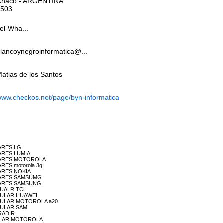
Chaco
- ARGENTINA
3503
el-Wha...
lancoynegroinformatica@...
atias de los Santos
ww.checkos.net/page/byn-informatica
LARES LG
ULARES LUMIA
ELULARES MOTOROLA
ARES motorola 3g
ULARES NOKIA
LULARES SAMSUMG
LULARES SAMSUNG
ELUALR TCL
CELULAR HUAWEI
 CELULAR MOTOROLA a20
ELULAR SAM
ORADIR
CELULAR MOTOROLA