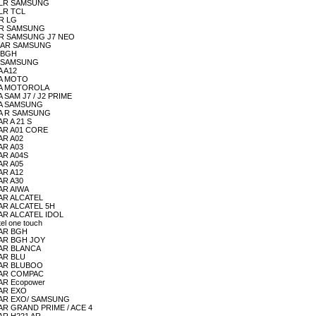
LUALR SAMSUNG
ALR TCL
AR LG
LUAR SAMSUNG
LUAR SAMSUNG J7 NEO
LUILAR SAMSUNG
L BGH
UL SAMSUNG
A A12
ULA MOTO
LULA MOTOROLA
A SAM J7 / J2 PRIME
ULA SAMSUNG
ULA R SAMSUNG
AR A 21 S
ULAR A01 CORE
LAR A02
LAR A03
LAR A04S
LAR A05
LAR A12
LAR A30
LAR AIWA
ULAR ALCATEL
ULAR ALCATEL 5H
ULAR ALCATEL IDOL
tel one touch
ULAR BGH
ULAR BGH JOY
ULAR BLANCA
LAR BLU
ULAR BLUBOO
LULAR COMPAC
LAR Ecopower
LAR EXO
LULAR EXO/ SAMSUNG
ULAR GRAND PRIME / ACE 4