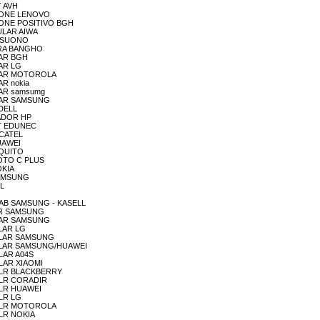
T AVH
IN ONE LENOVO
IN ONE POSITIVO BGH
CULAR AIWA
LE SUONO
AGRA BANGHO
ULAR BGH
LAR LG
LULAR MOTOROLA
AR nokia
ULAR samsumg
LULAR SAMSUNG
 DELL
GADOR HP
NET EDUNEC
LCATEL
HUAWEI
HIQUITO
 MOTO C PLUS
OKIA
 SAMSUNG
EL
/ TAB SAMSUNG - KASELL
LLAR SAMSUNG
LLUAR SAMSUNG
ULAR LG
LLULAR SAMSUNG
ELLULAR SAMSUNG/HUAWEI
ALAR A04S
ALAR XIAOMI
LUALR BLACKBERRY
UALR CORADIR
UALR HUAWEI
ALR LG
LUALR MOTOROLA
ALR NOKIA