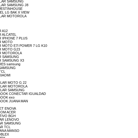
ELULAR SAMSUNG
ELULAR SAMSUNG J8
AB WESTINHOUSE
/CEL LG BAK X VIEW
CELULAR MOTOROLA
R A12
AR ALCATEL
LAR IPHONE 7 PLUS
LAR MOTO
ULAR MOTO E7I POWER 7 LG K10
LAR MOTO G23
ULAR MOTOROLA
ULAR SAMSUNG
LAR SAMSUNG X3
ARES samsung
EL SAMSUNG
 TCL
 XIAOMI
ELULAR MOTO G 22
CELULAR MOTOROLA
CELULAR SAMSUNG
 NETBOOK CONECTAR IGUALDAD
TBOOK exo
NETBOOK JUANA MAN
BLET ENOVA
EBOOM ACER
SITIVO BGH
LULAR LENOVO
LULAR SAMSUNG
LAR TCL
 JUANA MANSO
NOBLEX