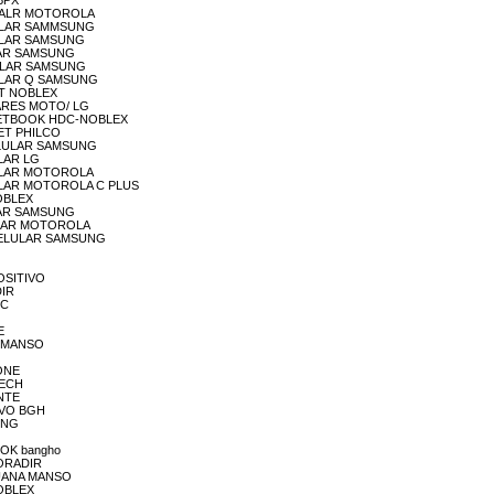
 BPX
CELUALR MOTOROLA
CELULAR SAMMSUNG
ELULAR SAMSUNG
LULAR SAMSUNG
ELULAR SAMSUNG
ELULAR Q SAMSUNG
NET NOBLEX
UKARES MOTO/ LG
DE NETBOOK HDC-NOBLEX
BLET PHILCO
 CELULAR SAMSUNG
ULAR LG
ELULAR MOTOROLA
CELULAR MOTOROLA C PLUS
NOBLEX
LULAR SAMSUNG
ELULAR MOTOROLA
E CELULAR SAMSUNG
POSITIVO
DIR
EC
E
NA MANSO
EONE
TECH
ANTE
TIVO BGH
SUNG
OOK bangho
 CORADIR
k JUANA MANSO
NOBLEX