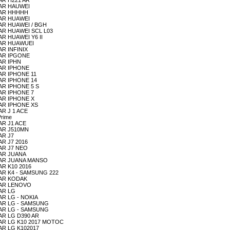
LAR H221 AR
ULAR HAUWEI
ULAR HHHHH
ULAR HUAWEI
ULAR HUAWEI / BGH
ULAR HUAWEI SCL L03
LAR HUAWEI Y6 II
ULAR HUAWUEI
AR INFINIX
ULAR IPGONE
LAR IPHN
ULAR IPHONE
LAR IPHONE 11
ULAR IPHONE 14
LAR IPHONE 5 S
LAR IPHONE 7
ULAR IPHONE X
ULAR IPHONE XS
AR J 1 ACE
Prime
LAR J1 ACE
ULAR J510MN
AR J7
AR J7 2016
LAR J7 NEO
ULAR JUANA
LULAR JUANA MANSO
LAR K10 2016
ULAR K4 - SAMSUNG 222
ULAR KODAK
ULAR LENOVO
LAR LG
LAR LG - NOKIA
ULAR LG - SAMSUNG
ULAR LG - SAMSUNG
LAR LG D390 AR
LULAR LG K10 2017 MOTOC
LAR LG K102017