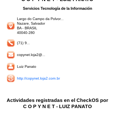
Servicios Tecnología de la Información
Largo do Campo da Polvor...
Nazare, Salvador
BA
- BRASIL
40040-280
(71) 9...
copynet.loja2@...
Luiz Panato
http://copynet.loja2.com.br
Actividades registradas en el CheckOS por
C O P Y N E T - LUIZ PANATO