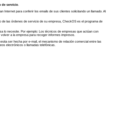
 de servicio
.
n Internet para conferir los emails de sus clientes solicitando un llamado. Al
iento de las órdenes de servicio de su empresa, CheckOS es el programa de
esa lo necesite. Por ejemplo: Los técnicos de empresas que actúan con
e volver a la empresa para recoger informes impresos.
sita ser hecha por e-mail, el mecanismo de relación comercial entre las
reos electrónicos o llamadas telefónicas.