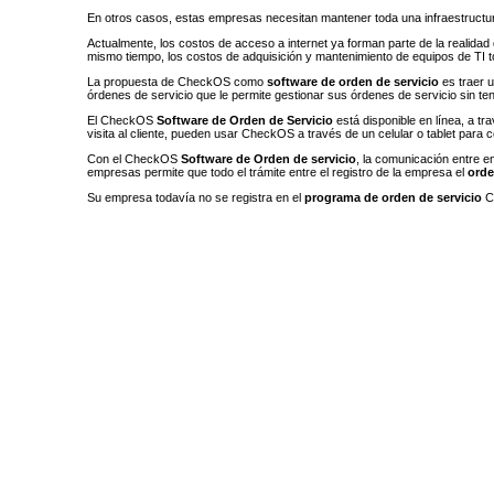
En otros casos, estas empresas necesitan mantener toda una infraestructura
Actualmente, los costos de acceso a internet ya forman parte de la realidad d
mismo tiempo, los costos de adquisición y mantenimiento de equipos de TI to
La propuesta de CheckOS como
software de orden de servicio
es traer u
órdenes de servicio que le permite gestionar sus órdenes de servicio sin t
El CheckOS
Software de Orden de Servicio
está disponible en línea, a t
visita al cliente, pueden usar CheckOS a través de un celular o tablet para co
Con el CheckOS
Software de Orden de servicio
, la comunicación entre e
empresas permite que todo el trámite entre el registro de la empresa el
orde
Su empresa todavía no se registra en el
programa de orden de servicio
Ch