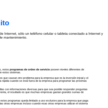
ito
Internet, sólo un teléfono celular o tableta conectado a Internet y
de mantenimiento.
s, estos
programas de orden de servicio
poseen niveles diferentes de
de estos sistemas.
 que causan otro problema para la empresa que es la inversión inicial y el
ta rápida cuando se está fuera de la empresa para programar las próximas
llas con informaciones diversas para que sea posible responder preguntas
e aumenta, el resultado es que muchas empresas gastan grandes sumas de
 a estos programas queda limitado a uso exclusivo para la empresa que paga
 las otras empresas incluso cuando esas otras empresas utilizan el sistema