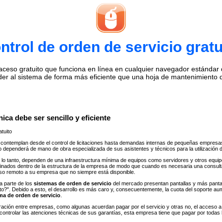
ntrol de orden de servicio gratu
eso gratuito que funciona en línea en cualquier navegador estándar de 
der al sistema de forma más eficiente que una hoja de mantenimiento 
ica debe ser sencillo y eficiente
tuito
contemplan desde el control de licitaciones hasta demandas internas de pequeñas empresa
io dependerá de mano de obra especializada de sus asistentes y técnicos para la utilización 
lo tanto, dependen de una infraestructura mínima de equipos como servidores y otros equipos
finados dentro de la estructura de la empresa de modo que cuando es necesaria una consul
eso remoto a su empresa que no siempre está disponible.
a parte de los
sistemas de orden de servicio
del mercado presentan pantallas y más panta
ánto?". Debido a esto, el desarrollo es más caro y, consecuentemente, la cuota del soport
ma de orden de servicio
.
gración entre empresas, como algunas acuerdan pagar por el servicio y otras no, el acceso
controlar las atenciones técnicas de sus garantías, esta empresa tiene que pagar por todas