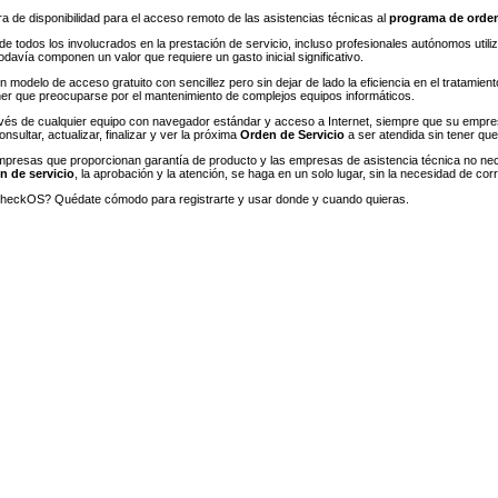
 de disponibilidad para el acceso remoto de las asistencias técnicas al
programa de orden
e todos los involucrados en la prestación de servicio, incluso profesionales autónomos utiliza
davía componen un valor que requiere un gasto inicial significativo.
n modelo de acceso gratuito con sencillez pero sin dejar de lado la eficiencia en el tratam
ener que preocuparse por el mantenimiento de complejos equipos informáticos.
ravés de cualquier equipo con navegador estándar y acceso a Internet, siempre que su empr
nsultar, actualizar, finalizar y ver la próxima
Orden de Servicio
a ser atendida sin tener qu
mpresas que proporcionan garantía de producto y las empresas de asistencia técnica no nece
n de servicio
, la aprobación y la atención, se haga en un solo lugar, sin la necesidad de cor
eckOS? Quédate cómodo para registrarte y usar donde y cuando quieras.