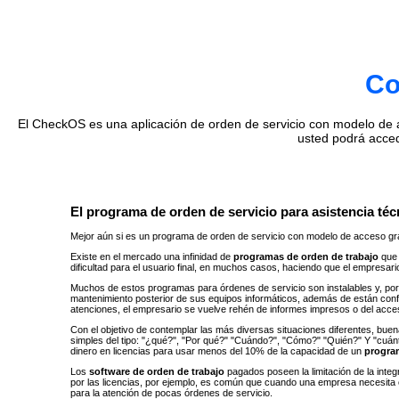
Co
El CheckOS es una aplicación de orden de servicio con modelo de ac
usted podrá acce
El programa de orden de servicio para asistencia técn
Mejor aún si es un programa de orden de servicio con modelo de acceso gra
Existe en el mercado una infinidad de
programas de orden de trabajo
que 
dificultad para el usuario final, en muchos casos, haciendo que el empresar
Muchos de estos programas para órdenes de servicio son instalables y, por 
mantenimiento posterior de sus equipos informáticos, además de están con
atenciones, el empresario se vuelve rehén de informes impresos o del acc
Con el objetivo de contemplar las más diversas situaciones diferentes, buen
simples del tipo: "¿qué?", ​​"Por qué?" "Cuándo?", "Cómo?" "Quién?" Y "cu
dinero en licencias para usar menos del 10% de la capacidad de un
progra
Los
software de orden de trabajo
pagados poseen la limitación de la inte
por las licencias, por ejemplo, es común que cuando una empresa necesita 
para la atención de pocas órdenes de servicio.