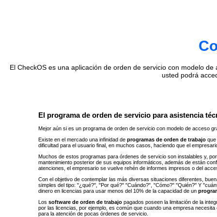
Co
El CheckOS es una aplicación de orden de servicio con modelo de ac
usted podrá acce
El programa de orden de servicio para asistencia técn
Mejor aún si es un programa de orden de servicio con modelo de acceso gra
Existe en el mercado una infinidad de
programas de orden de trabajo
que 
dificultad para el usuario final, en muchos casos, haciendo que el empresar
Muchos de estos programas para órdenes de servicio son instalables y, por 
mantenimiento posterior de sus equipos informáticos, además de están con
atenciones, el empresario se vuelve rehén de informes impresos o del acc
Con el objetivo de contemplar las más diversas situaciones diferentes, buen
simples del tipo: "¿qué?", ​​"Por qué?" "Cuándo?", "Cómo?" "Quién?" Y "cu
dinero en licencias para usar menos del 10% de la capacidad de un
progra
Los
software de orden de trabajo
pagados poseen la limitación de la inte
por las licencias, por ejemplo, es común que cuando una empresa necesita 
para la atención de pocas órdenes de servicio.