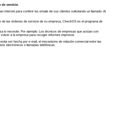
 de servicio
.
n Internet para conferir los emails de sus clientes solicitando un llamado. Al
iento de las órdenes de servicio de su empresa, CheckOS es el programa de
esa lo necesite. Por ejemplo: Los técnicos de empresas que actúan con
e volver a la empresa para recoger informes impresos.
sita ser hecha por e-mail, el mecanismo de relación comercial entre las
reos electrónicos o llamadas telefónicas.