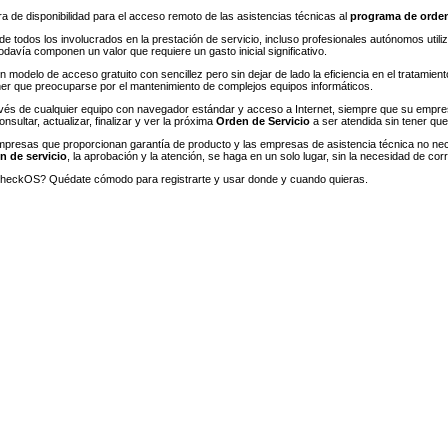
 de disponibilidad para el acceso remoto de las asistencias técnicas al
programa de orden
e todos los involucrados en la prestación de servicio, incluso profesionales autónomos utiliza
davía componen un valor que requiere un gasto inicial significativo.
n modelo de acceso gratuito con sencillez pero sin dejar de lado la eficiencia en el tratam
ener que preocuparse por el mantenimiento de complejos equipos informáticos.
ravés de cualquier equipo con navegador estándar y acceso a Internet, siempre que su empr
nsultar, actualizar, finalizar y ver la próxima
Orden de Servicio
a ser atendida sin tener qu
mpresas que proporcionan garantía de producto y las empresas de asistencia técnica no nece
n de servicio
, la aprobación y la atención, se haga en un solo lugar, sin la necesidad de cor
eckOS? Quédate cómodo para registrarte y usar donde y cuando quieras.