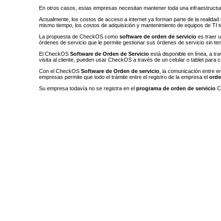
En otros casos, estas empresas necesitan mantener toda una infraestructura
Actualmente, los costos de acceso a internet ya forman parte de la realidad d
mismo tiempo, los costos de adquisición y mantenimiento de equipos de TI to
La propuesta de CheckOS como
software de orden de servicio
es traer u
órdenes de servicio que le permite gestionar sus órdenes de servicio sin t
El CheckOS
Software de Orden de Servicio
está disponible en línea, a t
visita al cliente, pueden usar CheckOS a través de un celular o tablet para co
Con el CheckOS
Software de Orden de servicio
, la comunicación entre e
empresas permite que todo el trámite entre el registro de la empresa el
orde
Su empresa todavía no se registra en el
programa de orden de servicio
Ch