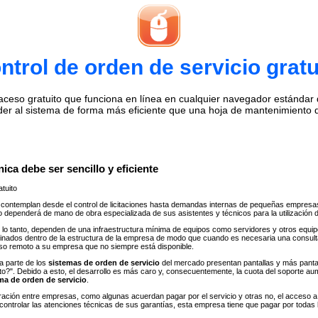
ntrol de orden de servicio gratu
eso gratuito que funciona en línea en cualquier navegador estándar de 
der al sistema de forma más eficiente que una hoja de mantenimiento 
ica debe ser sencillo y eficiente
tuito
contemplan desde el control de licitaciones hasta demandas internas de pequeñas empresa
io dependerá de mano de obra especializada de sus asistentes y técnicos para la utilización 
lo tanto, dependen de una infraestructura mínima de equipos como servidores y otros equipos
finados dentro de la estructura de la empresa de modo que cuando es necesaria una consul
eso remoto a su empresa que no siempre está disponible.
a parte de los
sistemas de orden de servicio
del mercado presentan pantallas y más panta
ánto?". Debido a esto, el desarrollo es más caro y, consecuentemente, la cuota del soport
ma de orden de servicio
.
gración entre empresas, como algunas acuerdan pagar por el servicio y otras no, el acceso
controlar las atenciones técnicas de sus garantías, esta empresa tiene que pagar por todas