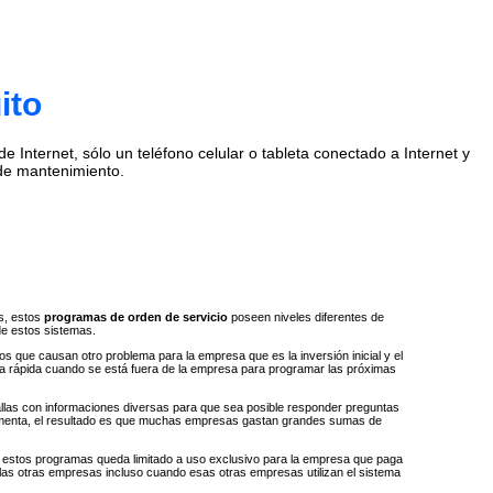
ito
Internet, sólo un teléfono celular o tableta conectado a Internet y
de mantenimiento.
s, estos
programas de orden de servicio
poseen niveles diferentes de
de estos sistemas.
 que causan otro problema para la empresa que es la inversión inicial y el
ta rápida cuando se está fuera de la empresa para programar las próximas
llas con informaciones diversas para que sea posible responder preguntas
e aumenta, el resultado es que muchas empresas gastan grandes sumas de
 a estos programas queda limitado a uso exclusivo para la empresa que paga
 las otras empresas incluso cuando esas otras empresas utilizan el sistema