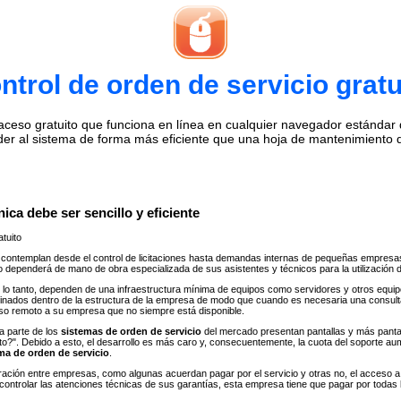
ntrol de orden de servicio gratu
eso gratuito que funciona en línea en cualquier navegador estándar de 
der al sistema de forma más eficiente que una hoja de mantenimiento 
ica debe ser sencillo y eficiente
tuito
contemplan desde el control de licitaciones hasta demandas internas de pequeñas empresa
io dependerá de mano de obra especializada de sus asistentes y técnicos para la utilización 
lo tanto, dependen de una infraestructura mínima de equipos como servidores y otros equipos
finados dentro de la estructura de la empresa de modo que cuando es necesaria una consul
eso remoto a su empresa que no siempre está disponible.
a parte de los
sistemas de orden de servicio
del mercado presentan pantallas y más panta
ánto?". Debido a esto, el desarrollo es más caro y, consecuentemente, la cuota del soport
ma de orden de servicio
.
gración entre empresas, como algunas acuerdan pagar por el servicio y otras no, el acceso
controlar las atenciones técnicas de sus garantías, esta empresa tiene que pagar por todas