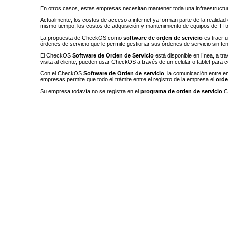
En otros casos, estas empresas necesitan mantener toda una infraestructura
Actualmente, los costos de acceso a internet ya forman parte de la realidad d
mismo tiempo, los costos de adquisición y mantenimiento de equipos de TI to
La propuesta de CheckOS como
software de orden de servicio
es traer u
órdenes de servicio que le permite gestionar sus órdenes de servicio sin t
El CheckOS
Software de Orden de Servicio
está disponible en línea, a t
visita al cliente, pueden usar CheckOS a través de un celular o tablet para co
Con el CheckOS
Software de Orden de servicio
, la comunicación entre e
empresas permite que todo el trámite entre el registro de la empresa el
orde
Su empresa todavía no se registra en el
programa de orden de servicio
Ch