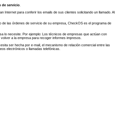
 de servicio
.
n Internet para conferir los emails de sus clientes solicitando un llamado. Al
iento de las órdenes de servicio de su empresa, CheckOS es el programa de
esa lo necesite. Por ejemplo: Los técnicos de empresas que actúan con
e volver a la empresa para recoger informes impresos.
sita ser hecha por e-mail, el mecanismo de relación comercial entre las
reos electrónicos o llamadas telefónicas.