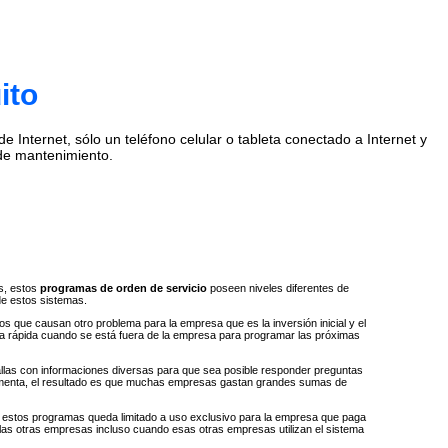
ito
Internet, sólo un teléfono celular o tableta conectado a Internet y
de mantenimiento.
s, estos
programas de orden de servicio
poseen niveles diferentes de
de estos sistemas.
 que causan otro problema para la empresa que es la inversión inicial y el
ta rápida cuando se está fuera de la empresa para programar las próximas
llas con informaciones diversas para que sea posible responder preguntas
e aumenta, el resultado es que muchas empresas gastan grandes sumas de
 a estos programas queda limitado a uso exclusivo para la empresa que paga
 las otras empresas incluso cuando esas otras empresas utilizan el sistema