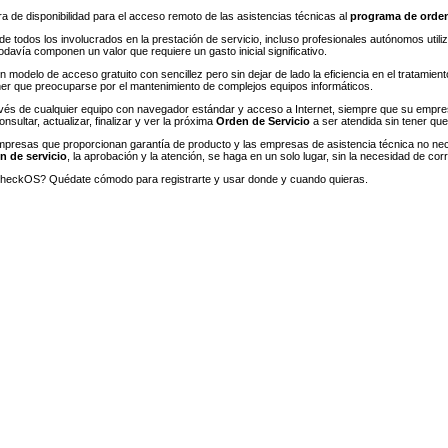
 de disponibilidad para el acceso remoto de las asistencias técnicas al
programa de orden
e todos los involucrados en la prestación de servicio, incluso profesionales autónomos utiliza
davía componen un valor que requiere un gasto inicial significativo.
n modelo de acceso gratuito con sencillez pero sin dejar de lado la eficiencia en el tratam
ener que preocuparse por el mantenimiento de complejos equipos informáticos.
ravés de cualquier equipo con navegador estándar y acceso a Internet, siempre que su empr
nsultar, actualizar, finalizar y ver la próxima
Orden de Servicio
a ser atendida sin tener qu
mpresas que proporcionan garantía de producto y las empresas de asistencia técnica no nece
n de servicio
, la aprobación y la atención, se haga en un solo lugar, sin la necesidad de cor
eckOS? Quédate cómodo para registrarte y usar donde y cuando quieras.