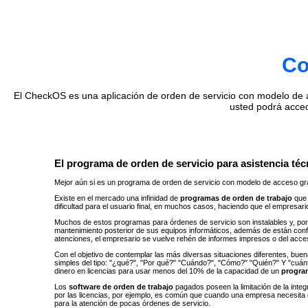
Co
El CheckOS es una aplicación de orden de servicio con modelo de ac
usted podrá acce
El programa de orden de servicio para asistencia técn
Mejor aún si es un programa de orden de servicio con modelo de acceso gra
Existe en el mercado una infinidad de
programas de orden de trabajo
que 
dificultad para el usuario final, en muchos casos, haciendo que el empresar
Muchos de estos programas para órdenes de servicio son instalables y, por 
mantenimiento posterior de sus equipos informáticos, además de están con
atenciones, el empresario se vuelve rehén de informes impresos o del acc
Con el objetivo de contemplar las más diversas situaciones diferentes, buen
simples del tipo: "¿qué?", ​​"Por qué?" "Cuándo?", "Cómo?" "Quién?" Y "cu
dinero en licencias para usar menos del 10% de la capacidad de un
progra
Los
software de orden de trabajo
pagados poseen la limitación de la inte
por las licencias, por ejemplo, es común que cuando una empresa necesita 
para la atención de pocas órdenes de servicio.