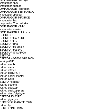
ión COMPUTADOR powerpc
computador qbex
 computador quebec
ión COMPUTADOR Redragon
ación COMPUTADOR SEM MARCA
computador spacebr
ción COMPUTADOR T-FORCE
computador Tac
 Computador Thermaltake
ón COMPUTADOR VINIK
omputador warrior
ión COMPUTADOR TELA acer
n DESCKTOP -
ión DESCKTOP CARBIDE
ón DESCKTOP LG
n DESCKTOP lima
n DESCKTOP pc am3 +
 DESCKTOP positivo
ón DESCKTOP S/ MARCA
n DESKTOP
ón DESKTOP A4-5300 4GB 1600
 Desktop AMD
desktop amdfx
esktop asus.
desktop c3tech
n desktop COMPAQ
esktop cooler master
desktop Corp
n DESKTOP cougar
desktop custom
desktop desktop
esktop desktop preta
esktop duex/gigabyte
ón DESKTOP EASYPC
esktop gigabyte
ión DESKTOP GIGABYTE Z370
esktop hp
ón DESKTOP INTEBRAS