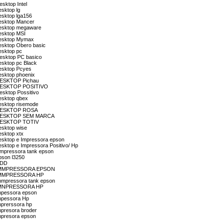
esktop Intel
esktop lg
esktop lga156
desktop Mancer
 desktop megaware
desktop MSI
 desktop Mymax
desktop Obero basic
esktop pc
Desktop PC basico
esktop pc Black
desktop Pcyes
desktop phoenix
n DESKTOP Pichau
ón DESKTOP POSITIVO
esktop Possitivo
desktop qbex
desktop risemode
ón DESKTOP ROSA
ión DESKTOP SEM MARCA
n DESKTOP TOTIV
esktop wise
esktop xtx
desktop e Impressora epson
esktop e Impressora Positivo/ Hp
eimpressora tank epson
pson l3250
HDD
ión IMMPRESSORA EPSON
ón IMMPRESSORA HP
immpressora tank epson
ón IMNPRESSORA HP
impessora epson
impessora Hp
mprerssora hp
mpresora broder
impresora epson