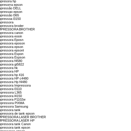
mpresora hp
impresorra epson
 impressão DELL
Impressao epson
mpressão l365
impressoa l3150
impressora
mpressora broder
ión IMPRESSORA BROTHER
impressora canon
mpressora eosin
impressora Eposn
impressora eposon
impressora epson
mpressora epsonl
impressora Espon
impressora Espson
impressora f4580
impressora gt5822
impressora hk
impressora HP
impressora hp 416
impressora HP c4480
impressora Hp f4480
impressora Impressora
mpressora l3110
Impressora L365
mpressora l4150
impressora P1102w
 Impressora PIXMA
 Impressora Samsung
mpressora tank
impressora de tank epson
ción IMPRESSORA LASER BROTHER
ión IMPRESSORA LASER HP
impressora tank Canon
impressora tank epson