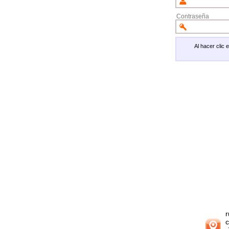
Contraseña
Al hacer clic
r
c