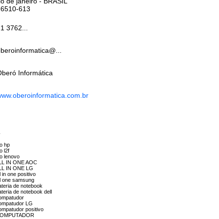
io de janeiro
- BRASIL
26510-613
1 3762...
beroinformatica@...
beró Informática
ww.oberoinformatica.com.br
a
io hp
 l2f
io lenovo
 ALL IN ONE AOC
 ALL IN ONE LG
in one positivo
ll one samsung
ateria de notebook
teria de notebook dell
compatudor
 compatudor LG
ompatudor positivo
ión COMPUTADOR