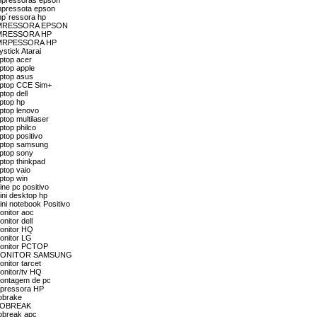
impressoras epson
impressota epson
mp´ressora hp
ón IMRESSORA EPSON
n IMRESSORA HP
ón IMRPESSORA HP
stick Atarai
aptop acer
ptop apple
aptop asus
laptop CCE Sim+
top dell
aptop hp
aptop lenovo
top multilaser
ptop philco
ptop positivo
laptop samsung
aptop sony
ptop thinkpad
ptop vaio
ptop win
ne pc positivo
ini desktop hp
ni notebook Positivo
onitor aoc
nitor dell
monitor HQ
onitor LG
 monitor PCTOP
ión MONITOR SAMSUNG
nitor tarcet
onitor/tv HQ
 montagem de pc
 mpressora HP
nobrake
n NOBREAK
nobreak apc