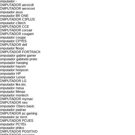
computador -
ón COMPUTADOR aerocoll
ón COMPUTADOR aerocool
computador asus
n computador BR ONE
ción COMPUTADOR C3PLUS
computador c3tech
ión COMPUTADOR CCE
ón COMPUTADOR corsair
ión COMPUTADOR cougam
computador cougar
 computador CPYES
n COMPUTADOR dell
omputador flexpc
ación COMPUTADOR FORTRACK
 Computador gabine gamer
Computador gabinete preto
Computador haoqing
 computador hayom
 computador hoopson
 Computador HP
 Computador Lenoe
ión COMPUTADOR LG
omputador like.tec
 computador mesa
 computador Mimax
 computador montech
ción COMPUTADOR mymax
ión COMPUTADOR neo
 Computador Obero basic
computador padrao
ón COMPUTADOR pc gaming
omputador pc torre
ción COMPUTADOR PCUES
 computador PCYEs
omputador philco
ción COMPUTADOR POSITIVO