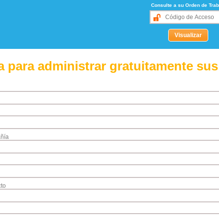
Consulte a su Orden de Trab
 para administrar gratuitamente sus
ñía
to