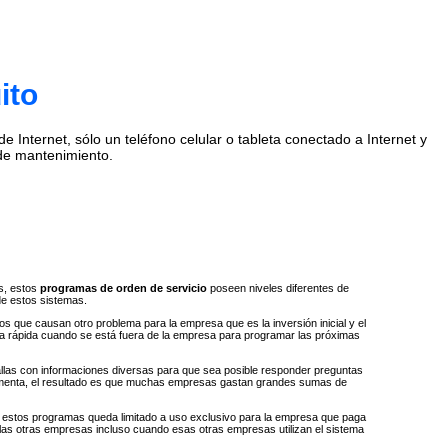
ito
Internet, sólo un teléfono celular o tableta conectado a Internet y
de mantenimiento.
s, estos
programas de orden de servicio
poseen niveles diferentes de
de estos sistemas.
 que causan otro problema para la empresa que es la inversión inicial y el
ta rápida cuando se está fuera de la empresa para programar las próximas
llas con informaciones diversas para que sea posible responder preguntas
e aumenta, el resultado es que muchas empresas gastan grandes sumas de
 a estos programas queda limitado a uso exclusivo para la empresa que paga
 las otras empresas incluso cuando esas otras empresas utilizan el sistema