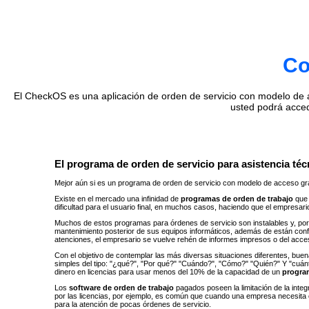
Co
El CheckOS es una aplicación de orden de servicio con modelo de ac
usted podrá acce
El programa de orden de servicio para asistencia técn
Mejor aún si es un programa de orden de servicio con modelo de acceso gra
Existe en el mercado una infinidad de
programas de orden de trabajo
que 
dificultad para el usuario final, en muchos casos, haciendo que el empresar
Muchos de estos programas para órdenes de servicio son instalables y, por 
mantenimiento posterior de sus equipos informáticos, además de están con
atenciones, el empresario se vuelve rehén de informes impresos o del acc
Con el objetivo de contemplar las más diversas situaciones diferentes, buen
simples del tipo: "¿qué?", ​​"Por qué?" "Cuándo?", "Cómo?" "Quién?" Y "cu
dinero en licencias para usar menos del 10% de la capacidad de un
progra
Los
software de orden de trabajo
pagados poseen la limitación de la inte
por las licencias, por ejemplo, es común que cuando una empresa necesita 
para la atención de pocas órdenes de servicio.