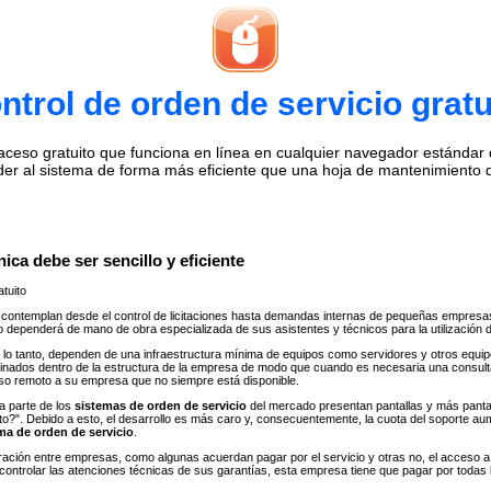
ntrol de orden de servicio gratu
eso gratuito que funciona en línea en cualquier navegador estándar de 
der al sistema de forma más eficiente que una hoja de mantenimiento 
ica debe ser sencillo y eficiente
tuito
contemplan desde el control de licitaciones hasta demandas internas de pequeñas empresa
io dependerá de mano de obra especializada de sus asistentes y técnicos para la utilización 
lo tanto, dependen de una infraestructura mínima de equipos como servidores y otros equipos
finados dentro de la estructura de la empresa de modo que cuando es necesaria una consul
eso remoto a su empresa que no siempre está disponible.
a parte de los
sistemas de orden de servicio
del mercado presentan pantallas y más panta
ánto?". Debido a esto, el desarrollo es más caro y, consecuentemente, la cuota del soport
ma de orden de servicio
.
gración entre empresas, como algunas acuerdan pagar por el servicio y otras no, el acceso
controlar las atenciones técnicas de sus garantías, esta empresa tiene que pagar por todas