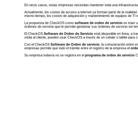
En otros casos, estas empresas necesitan mantener toda una infraestructura
Actualmente, los costos de acceso a internet ya forman parte de la realidad d
mismo tiempo, los costos de adquisición y mantenimiento de equipos de TI to
La propuesta de CheckOS como
software de orden de servicio
es traer u
órdenes de servicio que le permite gestionar sus órdenes de servicio sin t
El CheckOS
Software de Orden de Servicio
está disponible en línea, a t
visita al cliente, pueden usar CheckOS a través de un celular o tablet para co
Con el CheckOS
Software de Orden de servicio
, la comunicación entre e
empresas permite que todo el trámite entre el registro de la empresa el
orde
Su empresa todavía no se registra en el
programa de orden de servicio
Ch