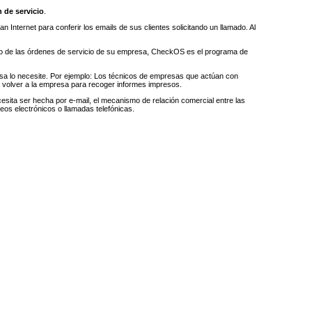
 de servicio
.
n Internet para conferir los emails de sus clientes solicitando un llamado. Al
iento de las órdenes de servicio de su empresa, CheckOS es el programa de
esa lo necesite. Por ejemplo: Los técnicos de empresas que actúan con
e volver a la empresa para recoger informes impresos.
sita ser hecha por e-mail, el mecanismo de relación comercial entre las
reos electrónicos o llamadas telefónicas.