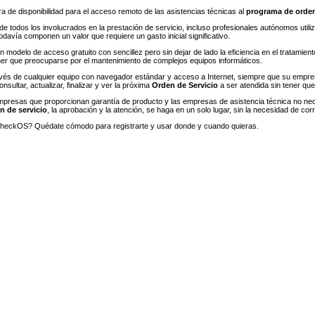
 de disponibilidad para el acceso remoto de las asistencias técnicas al
programa de orden
e todos los involucrados en la prestación de servicio, incluso profesionales autónomos utiliza
davía componen un valor que requiere un gasto inicial significativo.
n modelo de acceso gratuito con sencillez pero sin dejar de lado la eficiencia en el tratam
ener que preocuparse por el mantenimiento de complejos equipos informáticos.
ravés de cualquier equipo con navegador estándar y acceso a Internet, siempre que su empr
nsultar, actualizar, finalizar y ver la próxima
Orden de Servicio
a ser atendida sin tener qu
mpresas que proporcionan garantía de producto y las empresas de asistencia técnica no nece
n de servicio
, la aprobación y la atención, se haga en un solo lugar, sin la necesidad de cor
eckOS? Quédate cómodo para registrarte y usar donde y cuando quieras.