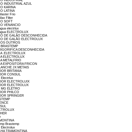
OURO INDUSTRIAL
OURO INDUSTRIAL AZUL
URO KARINA
URO LATINA
Master Frio
ax Filter
URO SOFT
OURO VENANCIO
gua electrlux
ro água ELECTROLUX
BEDOURO DE GALÃO DESCONHECIDA
EDOURO DE GALÃO ELECTROLUX
DOUROS OUTROS
EMP BRASTEMP
RA FRIGORIFICA DESCONHECIDA
EIRA .ELECTROLUX
JEIRA ELECTROLUX
EIRA METALFRIO
JEIRA EXPOSITORA FRICON
DE LANCHE JX METAIS
ZADOR BRITANIA
IZADOR CONSUL
 Electrlux
TIZADOR ELECTROLUIX
TIZADOR ELECTROLUX
ador MG ELETRO
IZADOR PHILCO
IZADOR SPRINGER
RASTEMP
ADENCE
ONSUL
LECTROLUX
SCHER
r
RAMONTINA
temp Brastemp
 Electrolux
DE ILHA TRAMONTINA