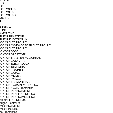
 COOOKTOP
AKO
LEC
 ELECTROCLUX
 ELECTROLUX
ELECTROLUX /
ESMALTEC
CHER
INDUSTRIAL
ILLER
 TRAMONTINA
O EMBUTIR BRASTEMP
O EMBUTIR ELECTROLUX
O 4 BOCAS ELECTROLUX
AO 4 BOCAS 1 CAVIDADE 56SB ELECTROLUX
O 5 BOCAS ELECTROLUX
O COOKTOP BOSCH
ÃO COOKTOP BRASTEMP
OGÃO COOKTOP BRASTEMP GOURMANT
 COOKTOP CASA VITA
ÃO COOKTOP ELECTROLUX
O COOKTOP ESMALTEC
O COOKTOP FISCHER
O COOKTOP GC90X
 COOKTOP MILLER
O COOKTOP PHILCO
ÃO COOKTOP TRAMONTINA
ÃO COOKTOP A GÁS ELECTROLUX
 COOKTOP A GÁS Tramontina
ÃO COOKTOP IND BRASTEMP
ÃO COOKTOP IND ELECTROLUX
ÃO COOKTOP IND TRAMONTINA
e Embutir ELECTROLUX
dução Electrolux
ectrolux BRASTEMP
olux Electrolux
ico Tramontina