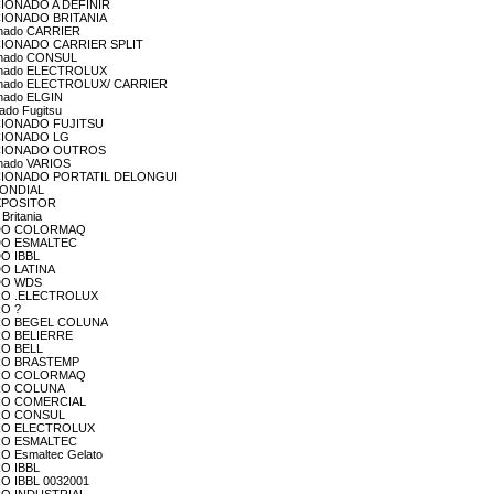
DICIONADO A DEFINIR
DICIONADO BRITANIA
cionado CARRIER
NDICIONADO CARRIER SPLIT
cionado CONSUL
icionado ELECTROLUX
dicionado ELECTROLUX/ CARRIER
ionado ELGIN
nado Fugitsu
NDICIONADO FUJITSU
DICIONADO LG
ONDICIONADO OUTROS
ionado VARIOS
ONDICIONADO PORTATIL DELONGUI
 MONDIAL
 EXPOSITOR
Britania
DOUDO COLORMAQ
OUDO ESMALTEC
DO IBBL
UDO LATINA
OUDO WDS
DOURO .ELECTROLUX
RO ?
DOURO BEGEL COLUNA
OURO BELIERRE
URO BELL
DOURO BRASTEMP
DOURO COLORMAQ
OURO COLUNA
DOURO COMERCIAL
OURO CONSUL
DOURO ELECTROLUX
OURO ESMALTEC
RO Esmaltec Gelato
RO IBBL
URO IBBL 0032001