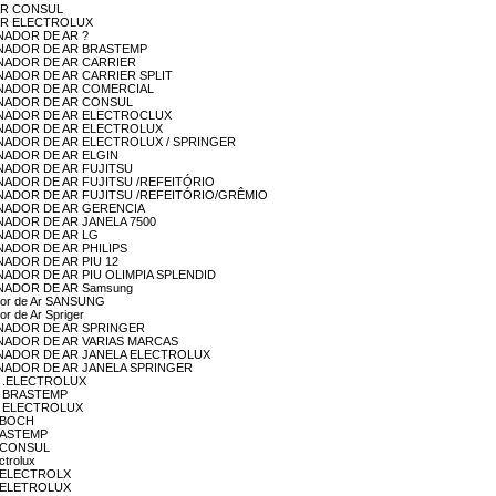
E AR CONSUL
DE AR ELECTROLUX
IONADOR DE AR ?
ICIONADOR DE AR BRASTEMP
ICIONADOR DE AR CARRIER
ICIONADOR DE AR CARRIER SPLIT
ICIONADOR DE AR COMERCIAL
ICIONADOR DE AR CONSUL
DICIONADOR DE AR ELECTROCLUX
DICIONADOR DE AR ELECTROLUX
DICIONADOR DE AR ELECTROLUX / SPRINGER
CIONADOR DE AR ELGIN
CIONADOR DE AR FUJITSU
ICIONADOR DE AR FUJITSU /REFEITÓRIO
DICIONADOR DE AR FUJITSU /REFEITÓRIO/GRÊMIO
ICIONADOR DE AR GERENCIA
CIONADOR DE AR JANELA 7500
CIONADOR DE AR LG
CIONADOR DE AR PHILIPS
IONADOR DE AR PIU 12
ICIONADOR DE AR PIU OLIMPIA SPLENDID
CIONADOR DE AR Samsung
nador de Ar SANSUNG
or de Ar Spriger
ICIONADOR DE AR SPRINGER
ICIONADOR DE AR VARIAS MARCAS
DICIONADOR DE AR JANELA ELECTROLUX
DICIONADOR DE AR JANELA SPRINGER
TOP .ELECTROLUX
TOP BRASTEMP
TOP ELECTROLUX
P BOCH
 BRASTEMP
OP CONSUL
ctrolux
OP ELECTROLX
OP ELETROLUX