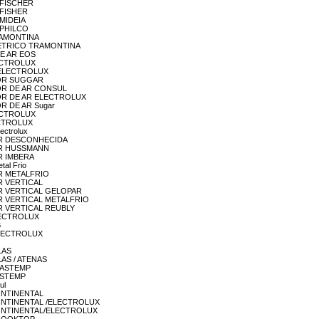
P FISCHER
P FISHER
 MIDEIA
P PHILCO
 TRAMONTINA
p ELETRICO TRAMONTINA
 DE AR EOS
ELECTROLUX
or ELECTROLUX
RADOR SUGGAR
RADOR DE AR CONSUL
RADOR DE AR ELECTROLUX
DOR DE AR Sugar
ELECTROLUX
LECTROLUX
ectrolux
SITOR DESCONHECIDA
ITOR HUSSMANN
OR IMBERA
tal Frio
TOR METALFRIO
TOR VERTICAL
ITOR VERTICAL GELOPAR
ITOR VERTICAL METALFRIO
ITOR VERTICAL REUBLY
 ELECTROLUX
B
 .ELECTROLUX
TLAS
TLAS / ATENAS
BRASTEMP
BRSTEMP
ul
 CONTINENTAL
ÃO CONTINENTAL /ELECTROLUX
ÃO CONTINENTAL/ELECTROLUX