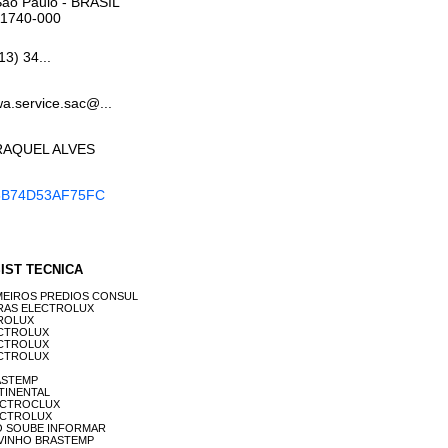
São Paulo
- BRASIL
11740-000
13) 34...
a.service.sac@...
RAQUEL ALVES
6B74D53AF75FC
SSIST TECNICA
S PRIMEIROS PREDIOS CONSUL
ADEIRAS ELECTROLUX
CTROLUX
ELECTROLUX
ELECTROLUX
ELECTROLUX
BRASTEMP
ONTINENTAL
 ELECTROCLUX
ELECTROLUX
A NÃO SOUBE INFORMAR
 DE VINHO BRASTEMP